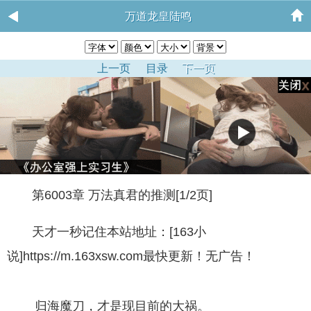
万道龙皇陆鸣
上一页
目录
下一页
第6003章 万法真君的推测[1/2页]
天才一秒记住本站地址：[163小
说]https://m.163xsw.com最快更新！无广告！
归海魔刀，才是现目前的大祸。