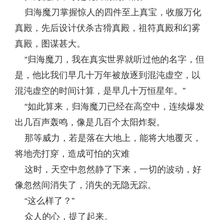
归海魔刀掌握惊人的四件至上真宝，收服万化
真殿，先后设计伏杀古猾真殿，祖符真殿和幻雾
真殿，图谋甚大。
“归海魔刀，我在真实世界就听过他的名字，但
是，他比我们早几十万年被放逐到混沌虚空，以
混沌虚空的时间计算，是早几十万恒星年。”
“如此算来，归海魔刀已经在高空中，连续爆发
出几百声轰鸣，像是几百个太阳炸裂。
那等威力，若是落在大地上，能将大地覆灭，
将地壳打穿，造成可怕的灾难
这时，天空中忽然静了下来，一切的波动，好
像忽然间消失了，消失的无隐无踪。
“这么样了？”
众人的心，提了起来。