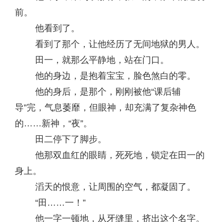
前。
他看到了。
看到了那个，让他经历了无间地狱的男人。
田一，就那么平静地，站在门口。
他的身边，是抱着宝宝，脸色煞白的零。
他的身后，是那个，刚刚被他“课后辅
导”完，气息萎靡，但眼神，却充满了复杂神色
的……新神，“夜”。
田二停下了脚步。
他那双血红的眼睛，死死地，锁定在田一的
身上。
滔天的恨意，让周围的空气，都凝固了。
“田……一！”
他一字一顿地，从牙缝里，挤出这个名字。