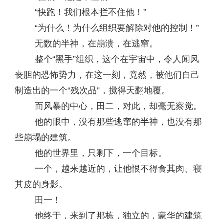
“快跑！我们根本拦不住他！”
“为什么！为什么组织要解除对他的控制！”
无数的半神，在崩溃，在逃窜。
整个“黑手”组织，这个在宇宙中，令人闻风
丧胆的恐怖势力，在这一刻，竟然，被他们自己
制造出的一个“残次品”，搅得天翻地覆。
而风暴的中心，田二，对此，却毫无察觉。
他的眼中，没有那些逃窜的半神，也没有那
些崩塌的建筑。
他的世界里，只剩下，一个目标。
一个，越来越近的，让他恨不得食其肉、寝
其皮的身影。
田一！
他终于，来到了那栋，独立的，豪华的建筑