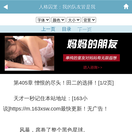
人格囚笼：我的队友皆是我
上一页
目录
下一页
第405章 憎恨的尽头！田二的选择！[1/2页]
天才一秒记住本站地址：[163小
说]https://m.163xsw.com最快更新！无广告！
风暴，席卷了整个黑色星球。