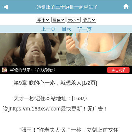
她驯服的三千疯批一起重生了
上一页
目录
下一页
第9章 朕的心一疼，就想杀人[1/2页]
天才一秒记住本站地址：[163小
说]https://m.163xsw.com最快更新！无广告！
“照玉！”许老夫人愣了一秒，立刻上前扶住