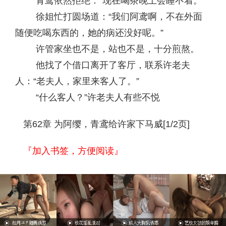
青鸢依然拒绝：“现在喝茶晚上会睡不着。”
徐姐忙打圆场道：“我们阿鸢啊，不在外面
随便吃喝东西的，她的病还没好呢。”
许管家坐也不是，站也不是，十分煎熬。
他找了个借口离开了客厅，联系许老夫
人：“老夫人，家里来客人了。”
“什么客人？”许老夫人有些不悦
第62章 为阿缨，青鸢给许家下马威[1/2页]
『加入书签，方便阅读』