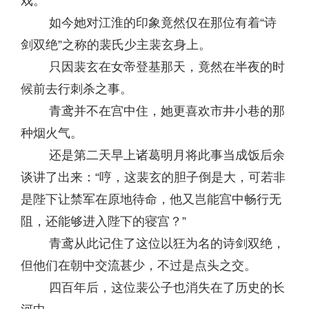
戏。
如今她对江淮的印象竟然仅在那位有着“诗
剑双绝”之称的裴氏少主裴玄身上。
只因裴玄在女帝登基那天，竟然在半夜的时
候前去行刺杀之事。
青鸢并不在宫中住，她更喜欢市井小巷的那
种烟火气。
还是第二天早上诸葛明月将此事当成饭后余
谈讲了出来：“哼，这裴玄的胆子倒是大，可若非
是陛下让禁军在原地待命，他又岂能宫中畅行无
阻，还能够进入陛下的寝宫？”
青鸢从此记住了这位以狂为名的诗剑双绝，
但他们在朝中交流甚少，不过是点头之交。
四百年后，这位裴公子也消失在了历史的长