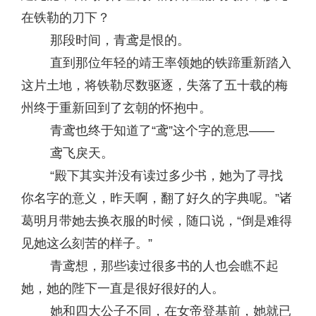
在铁勒的刀下？
那段时间，青鸢是恨的。
直到那位年轻的靖王率领她的铁蹄重新踏入
这片土地，将铁勒尽数驱逐，失落了五十载的梅
州终于重新回到了玄朝的怀抱中。
青鸢也终于知道了“鸢”这个字的意思——
鸢飞戾天。
“殿下其实并没有读过多少书，她为了寻找
你名字的意义，昨天啊，翻了好久的字典呢。”诸
葛明月带她去换衣服的时候，随口说，“倒是难得
见她这么刻苦的样子。”
青鸢想，那些读过很多书的人也会瞧不起
她，她的陛下一直是很好很好的人。
她和四大公子不同，在女帝登基前，她就已