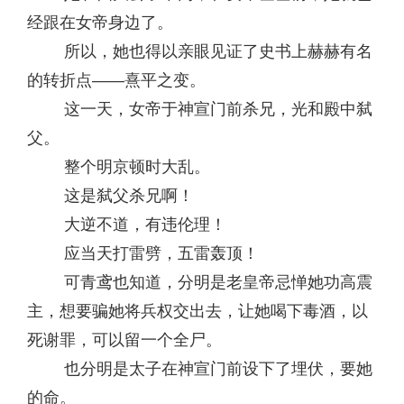
经跟在女帝身边了。
所以，她也得以亲眼见证了史书上赫赫有名
的转折点——熹平之变。
这一天，女帝于神宣门前杀兄，光和殿中弑
父。
整个明京顿时大乱。
这是弑父杀兄啊！
大逆不道，有违伦理！
应当天打雷劈，五雷轰顶！
可青鸢也知道，分明是老皇帝忌惮她功高震
主，想要骗她将兵权交出去，让她喝下毒酒，以
死谢罪，可以留一个全尸。
也分明是太子在神宣门前设下了埋伏，要她
的命。