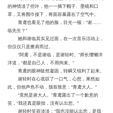
的神情淡了些许，他一一摘下帽子、墨镜和口
罩，又将围巾接下，将面容暴露在了空气中。
青鸢也看见了他的脸，目光一顿：“谢……
临先生？”
她和谢临其实见过面，在一次音乐活动上，
但仅仅只是擦肩而过。
“阿鸢，不是谢临，是谢轻时。”师长缨懒洋
洋道，“都是自己人，不用拘束。”
青鸢的眼神陡然凝固，转瞬又锐利了起来。
谢轻时在心底叹了一口气，心想，果然如
此，但他声色不动，颔首致意：“青鸢大人。”
“竟然是谢大人。”青鸢露出了一个歉意的
笑，“我还真是眼拙，没有认出您。”
谢轻时笑容淡淡：“我也没能认出您，是我