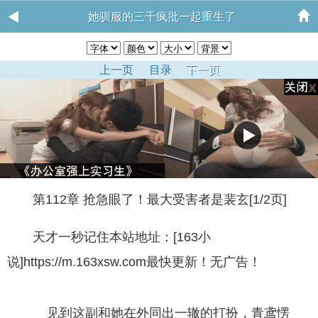
她驯服的三千疯批一起重生了
上一页
目录
下一页
第112章 抢急眼了！最大受害者是裴玄[1/2页]
天才一秒记住本站地址：[163小
说]https://m.163xsw.com最快更新！无广告！
见到这副和她在外同出一辙的打扮，青鸢愣