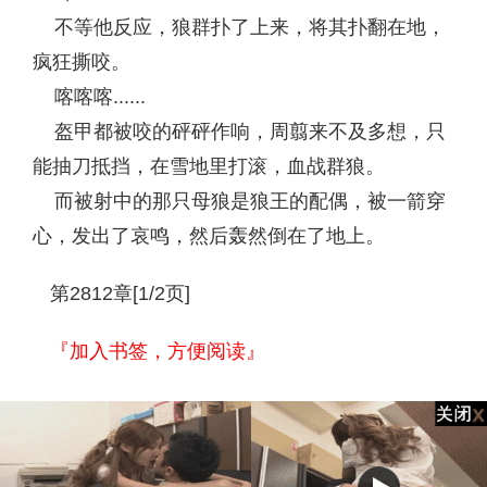
不等他反应，狼群扑了上来，将其扑翻在地，
疯狂撕咬。
喀喀喀......
盔甲都被咬的砰砰作响，周翦来不及多想，只
能抽刀抵挡，在雪地里打滚，血战群狼。
而被射中的那只母狼是狼王的配偶，被一箭穿
心，发出了哀鸣，然后轰然倒在了地上。
第2812章[1/2页]
『加入书签，方便阅读』