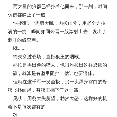
而大量的狼群已经扑着他而来，那一刻，时间
仿佛都静止了一般。
“去死吧！”周翦大吼，力拔山兮，用尽全力拉
满的一箭，瞬间如同奔雷一般激射出去，发出了
刺耳的破空声。
咻......
箭矢穿过战场，直抵狼王的咽喉。
那怕是再出色的猎人，也很难拉出这样恐怖的
一箭，就算是有盔甲阻挡，估计也要透体。
但就在这千军一发至极，另一头浑身雪白的母
狼飞扑而起，替狼王挡下了这一箭。
见状，周翦大失所望，勃然大怒，这样好的机
会不是每次都有的。
砰！