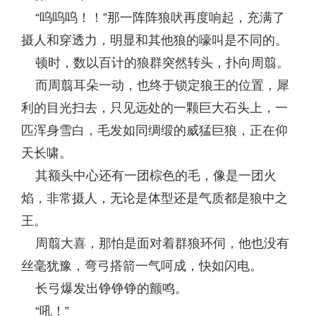
“呜呜呜！！”那一阵阵狼吠再度响起，充满了
摄人和穿透力，明显和其他狼的嚎叫是不同的。
顿时，数以百计的狼群突然转头，扑向周翦。
而周翦耳朵一动，也终于锁定狼王的位置，犀
利的目光扫去，只见远处的一颗巨大石头上，一
匹浑身雪白，毛发如同绸缎的威猛巨狼，正在仰
天长啸。
其额头中心还有一团棕色的毛，像是一团火
焰，非常摄人，无论是体型还是气质都是狼中之
王。
周翦大喜，那怕是面对着群狼环伺，他也没有
丝毫犹豫，弯弓搭箭一气呵成，快如闪电。
长弓爆发出铮铮铮的颤鸣。
“吼！”